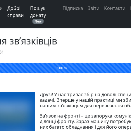
и
Добрі
Пошук
Підписка
Звіти
Контакти
справи
донату
New
я зв’язківців
01
100 %
Друзі! У нас триває збір на доволі спе
задачі. Вперше у нашій практиці ми зб
нашим зв’язківцям для перевезення об
Зв’язок на фронті – це запорука комунік
ділянці фронту. Зараз машину потребую
них багато обладнання і для його опе