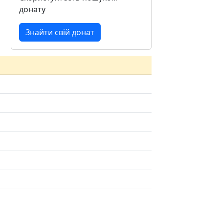
донату
Знайти свій донат