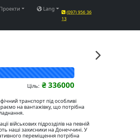
Проекти
Lang
(097) 956 36
13
₴ 336000
Ціль:
цифічний транспорт під особливі
ираємо на вантажівку, що потрібна
ладнання.
ації військових підрозділів на певній
ть наші захисники на Донеччині. У
ративного переміщення потрібна