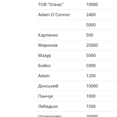
ТОВ "Олнас"
10000
Adam O`Connor
2400
5000
Карпенко
500
Миронов
25000
Мазур
5000
Бойко
5000
Аdam
1200
Донський
10000
Панчук
1000
Лебедько
1500
Шовкопляс
20000