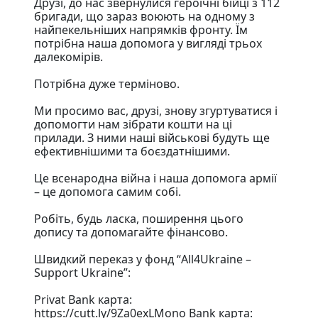
Друзі, до нас звернулися героїчні бійці з 112
бригади, що зараз воюють на одному з
найпекельніших напрямків фронту. Їм
потрібна наша допомога у вигляді трьох
далекомірів.
Потрібна дуже терміново.
Ми просимо вас, друзі, знову згуртуватися і
допомогти нам зібрати кошти на ці
прилади. З ними наші військові будуть ще
ефективнішими та боєздатнішими.
Це всенародна війна і наша допомога армії
– це допомога самим собі.
Робіть, будь ласка, поширення цього
допису та допомагайте фінансово.
Швидкий переказ у фонд “All4Ukraine –
Support Ukraine”:
Privat Bank карта:
https://cutt.ly/9Za0exLMono Bank карта: