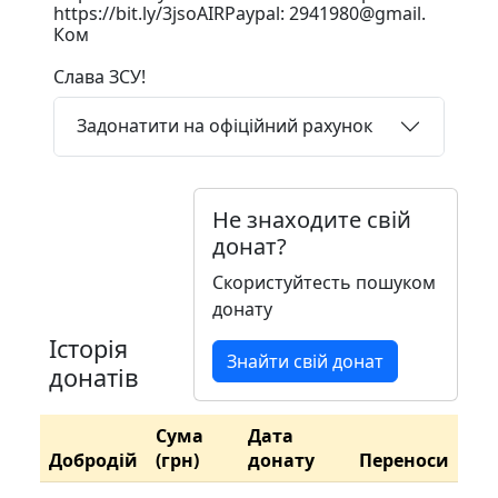
https://bit.ly/3jsoAIRPaypal: 2941980@gmail.
Ком
Слава ЗСУ!
Задонатити на офіційний рахунок
Не знаходите свій
донат?
Скористуйтесть пошуком
донату
Історія
Знайти свій донат
донатів
Сума
Дата
Добродій
(грн)
донату
Переноси