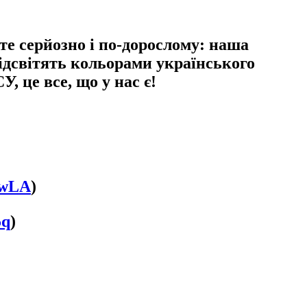
йте серйозно і по-дорослому: наша
підсвітять кольорами українського
 це все, що у нас є!
ZwLA
)
5q
)