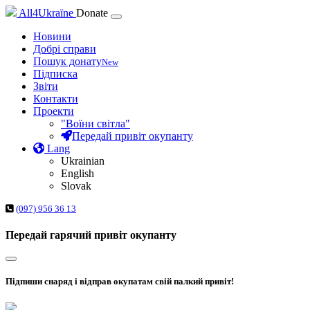
All4Ukraїne
Donate
Новини
Добрі справи
Пошук донату
New
Підписка
Звіти
Контакти
Проекти
"Воїни світла"
Передай привіт окупанту
Lang
Ukrainian
English
Slovak
(097) 956 36 13
Передай гарячий привіт окупанту
Підпиши снаряд і відправ окупатам свій палкий привіт!