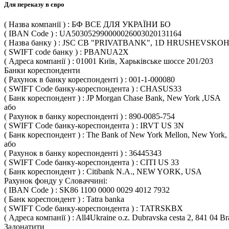
Для переказу в євро
( Назва компанії ) : БФ ВСЕ ДЛЯ УКРАЇНИ БО
( IBAN Code ) : UA503052990000026003020131164
( Назва банку ) : JSC CB "PRIVATBANK", 1D HRUSHEVSKOH
( SWIFT code банку ) : PBANUA2X
( Адреса компанії ) : 01001 Київ, Харьківське шоссе 201/203
Банки кореспонденти
( Рахунок в банку кореспонденті ) : 001-1-000080
( SWIFT Code банку-кореспондента ) : CHASUS33
( Банк кореспондент ) : JP Morgan Chase Bank, New York ,USA
або
( Рахунок в банку кореспонденті ) : 890-0085-754
( SWIFT Code банку-кореспондента ) : IRVT US 3N
( Банк кореспондент ) : The Bank of New York Mellon, New York
або
( Рахунок в банку кореспонденті ) : 36445343
( SWIFT Code банку-кореспондента ) : CITI US 33
( Банк кореспондент ) : Citibank N.A., NEW YORK, USA
Рахунок фонду у Словаччині:
( IBAN Code ) : SK86 1100 0000 0029 4012 7932
( Банк кореспондент ) : Tatra banka
( SWIFT Code банку-кореспондента ) : TATRSKBX
( Адреса компанії ) : All4Ukraine o.z. Dubravska cesta 2, 841 04 Bra
Задонатити