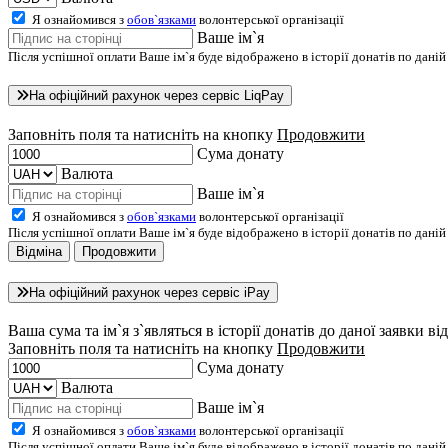
Я ознайомився з
обов`язками
волонтерської організації
Ваше ім`я
Після успішної оплати Ваше ім`я буде відображено в історії донатів по даній
На офіційний рахунок через сервіс LiqPay
Заповніть поля та натисніть на кнопку
Продовжити
Сума донату
Валюта
Ваше ім`я
Я ознайомився з
обов`язками
волонтерської організації
Після успішної оплати Ваше ім`я буде відображено в історії донатів по даній
Відміна
Продовжити
На офіційний рахунок через сервіс iPay
Ваша сума та ім`я з`являться в історії донатів до даної заявки ві
Заповніть поля та натисніть на кнопку
Продовжити
Сума донату
Валюта
Ваше ім`я
Я ознайомився з
обов`язками
волонтерської організації
Після успішної оплати Ваше ім`я буде відображено в історії донатів по даній