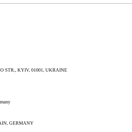
O STR., KYIV, 01001, UKRAINE
rmany
 MAIN, GERMANY