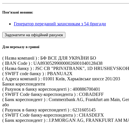
Пов‘язані новини:
Генератор переданий захисникам з 54 бригади
Задонатити на офіційний рахунок
Для переказу в гривні
( Назва компанії ) : БФ ВСЕ ДЛЯ УКРАЇНИ БО
( IBAN Code ) : UA893052990000026001040128438
( Назва банку ) : JSC CB "PRIVATBANK", 1D HRUSHEVSKOH
( SWIFT code банку ) : PBANUA2X
( Адреса компанії ) : 01001 Київ, Харьківське шоссе 201/203
Банки кореспонденти
( Рахунок в банку кореспонденті ) : 400886700401
( SWIFT Code банку-кореспондента ) : COBADEFF
( Банк кореспондент ) : Commerzbank AG, Frankfurt am Main, Ge
або
( Рахунок в банку кореспонденті ) : 6231605145
( SWIFT Code банку-кореспондента ) : CHASDEFX
( Банк кореспондент ) : J.P.MORGAN AG, FRANKFURT AM