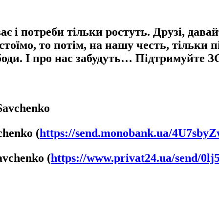
є і потреби тільки ростуть. Друзі, дава
стоїмо, то потім, на нашу честь, тільки 
и. І про нас забудуть… Підтримуйте ЗСУ,
Savchenko
chenko (
https://send.monobank.ua/4U7sby
avchenko (
https://www.privat24.ua/send/0lj