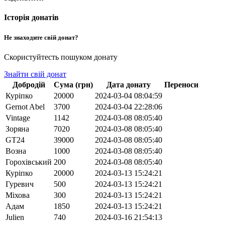
Історія донатів
Не знаходите свій донат?
Скористуйтесть пошуком донату
Знайти свій донат
Добродій
Сума (грн)
Дата донату
Переноси
Куріпко
20000
2024-03-04 08:04:59
Gernot Abel
3700
2024-03-04 22:28:06
Vintage
1142
2024-03-08 08:05:40
Зоряна
7020
2024-03-08 08:05:40
GT24
39000
2024-03-08 08:05:40
Возна
1000
2024-03-08 08:05:40
Горохівський
200
2024-03-08 08:05:40
Куріпко
20000
2024-03-13 15:24:21
Гуревич
500
2024-03-13 15:24:21
Міхова
300
2024-03-13 15:24:21
Адам
1850
2024-03-13 15:24:21
Julien
740
2024-03-16 21:54:13