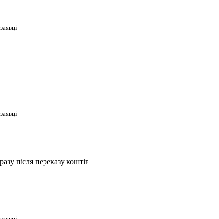
 заявці
 заявці
дразу після переказу коштів
 заявці