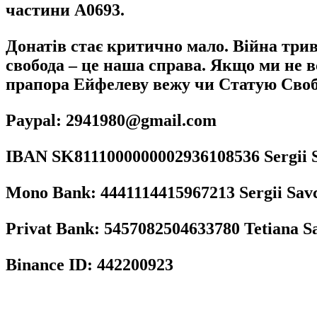
частини А0693.
Донатів стає критично мало. Війна трива
свобода – це наша справа. Якщо ми не в
прапора Ейфелеву вежу чи Статую Свобод
Paypal: 2941980@gmail.com
IBAN SK8111000000002936108536 Sergii 
Mono Bank: 4441114415967213 Sergii Sav
Privat Bank: 5457082504633780 Tetiana S
Binance ID: 442200923