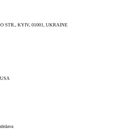
O STR., KYIV, 01001, UKRAINE
, USA
tislava