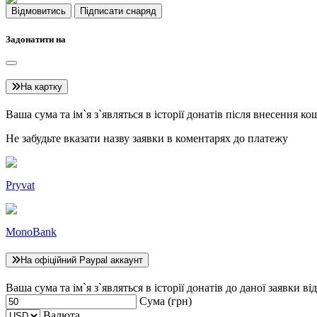
Відмовитись
Підписати снаряд
Задонатити на
На картку
Ваша сума та ім`я з`являться в історії донатів після внесення 
Не забудьте вказати назву заявки в коментарях до платежу
Pryvat
MonoBank
На офіційний Paypal аккаунт
Ваша сума та ім`я з`являться в історії донатів до даної заявки ві
Сума (грн)
Валюта