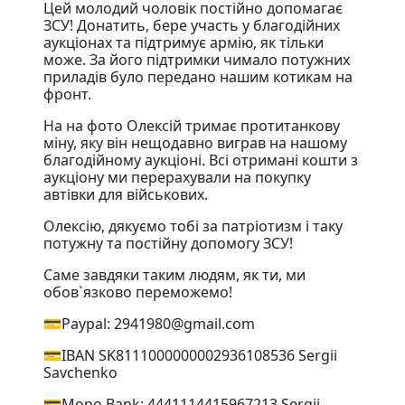
Цей молодий чоловік постійно допомагає
ЗСУ! Донатить, бере участь у благодійних
аукціонах та підтримує армію, як тільки
може. За його підтримки чимало потужних
приладів було передано нашим котикам на
фронт.
На на фото Олексій тримає протитанкову
міну, яку він нещодавно виграв на нашому
благодійному аукціоні. Всі отримані кошти з
аукціону ми перерахували на покупку
автівки для військових.
Олексію, дякуємо тобі за патріотизм і таку
потужну та постійну допомогу ЗСУ!
Саме завдяки таким людям, як ти, ми
обов`язково переможемо!
💳Paypal: 2941980@gmail.com
💳IBAN SK8111000000002936108536 Sergii
Savchenko
💳Mono Bank: 4441114415967213 Sergii