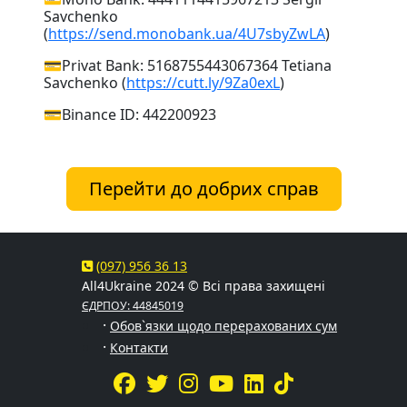
Savchenko
(
https://send.monobank.ua/4U7sbyZwLA
)
💳Privat Bank: 5168755443067364 Tetiana
Savchenko (
https://cutt.ly/9Za0exL
)
💳Binance ID: 442200923
Перейти до добрих справ
(097) 956 36 13
All4Ukraine 2024 © Всі права захищені
ЄДРПОУ: 44845019
·
Обов`язки щодо перерахованих сум
·
Контакти