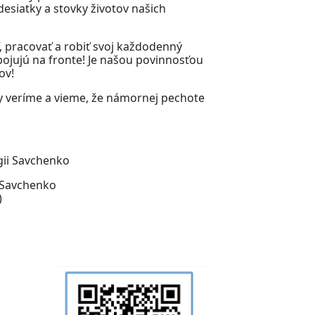
esiatky a stovky životov našich
, pracovať a robiť svoj každodenný
 bojujú na fronte! Je našou povinnosťou
tov!
my veríme a vieme, že námornej pechote
ii Savchenko
 Savchenko
)