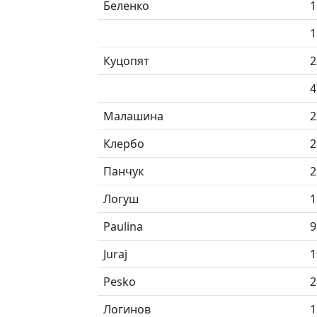
Беленко
1
1
Куцопят
2
4
Малашина
2
Клербо
2
Панчук
2
Логуш
1
Paulina
9
Juraj
1
Pesko
2
Логинов
1