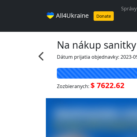
Správy
All4Ukraїne
Donate
Na nákup sanitky
Dátum prijatia objednavky: 2023-0
$ 7622.62
Zozbieranych: