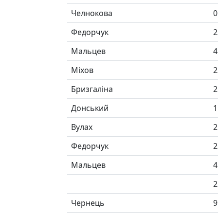
Челнокова
0
Федорчук
2
Мальцев
4
Міхов
2
Бризгаліна
2
Донський
1
Вулах
2
Федорчук
2
Мальцев
4
2
Чернець
9