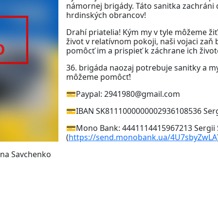
námornej brigády. Táto sanitka zachráni d
hrdinských obrancov!
Drahí priatelia! Kým my v tyle môžeme žiť
život v relatívnom pokoji, naši vojaci zaň
pomôcť im a prispieť k záchrane ich živo
36. brigáda naozaj potrebuje sanitky a 
môžeme pomôcť!
💳Paypal: 2941980@gmail.com
💳IBAN SK8111000000002936108536 Serg
💳Mono Bank: 4441114415967213 Sergii
(
https://send.monobank.ua/4U7sbyZwLA
ana Savchenko