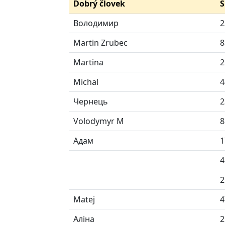
Dobrý človek
S
Володимир
2
Martin Zrubec
8
Martina
2
Michal
4
Чернець
2
Volodymyr M
8
Адам
1
4
2
Matej
4
Аліна
2