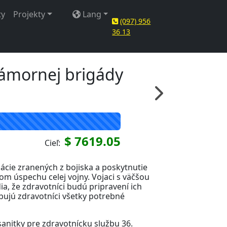
ty
Projekty
Lang
(097) 956
36 13
námornej brigády
$ 7619.05
Cieľ:
uácie zranených z bojiska a poskytnutie
om úspechu celej vojny. Vojaci s väčšou
a, že zdravotníci budú pripravení ich
ebujú zdravotníci všetky potrebné
anitky pre zdravotnícku službu 36.