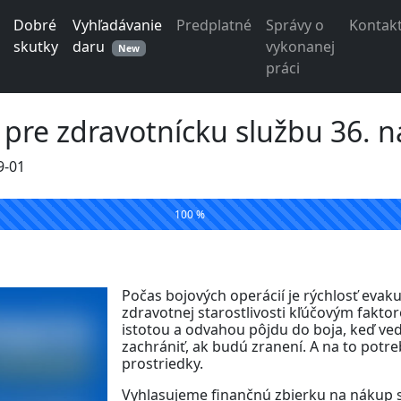
Dobré
Vyhľadávanie
Predplatné
Správy o
Kontak
skutky
daru
vykonanej
New
práci
 pre zdravotnícku službu 36. 
9-01
100 %
Počas bojových operácií je rýchlosť evak
zdravotnej starostlivosti kľúčovým faktor
istotou a odvahou pôjdu do boja, keď vedi
zachrániť, ak budú zranení. A na to potr
prostriedky.
Vyhlasujeme finančnú zbierku na nákup s