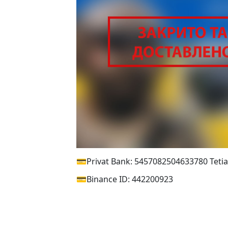
💳Privat Bank: 5457082504633780 Teti
💳Binance ID: 442200923