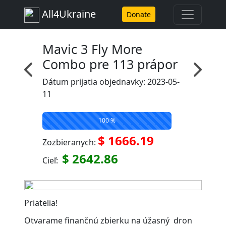
All4Ukraїne
Donate
Mavic 3 Fly More
Combo pre 113 prápor
Dátum prijatia objednavky: 2023-05-
11
100 %
$ 1666.19
Zozbieranych:
$ 2642.86
Cieľ:
Priatelia!
Otvarame finančnú zbierku na úžasný dron