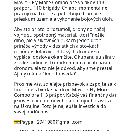
Mavic 3 Fly More Combo pre vojakov 113
práporu 110 brigády. Chlapci momentálne
pracujú na fronte a potrebujú dron pre
prieskum územia a vykonanie bojových úloh.
Aby ste priatelia rozumeli, drony na našej
vojne sú spotrebný material, ktorí “nežije”
dlho, ale v šikovných rukách jeden dron
prináša výhody v desiatkich a stovkách
miliónov dolárov. Let takých dronov sa
vypláca, doslova okamžite. Okupanti su silní v
zložke rádioelektronického boja proti našim
dronom, ale to nie je dôvod, aby sme prestali.
Aj my máme čím odpovedať.
Prosíme vás, zdieľajte príspevok a zapojte sa k
finančnej zbierke na dron Mavic 3 Fly More
Combo pre 113 prápor. Každý vaš finančný dar
je investíciou do nového a pokojného života
na Ukrajine. Toto je najlepšia investícia do
vašej budúcnosti!
💳Paypal: 2941980@gmail.com