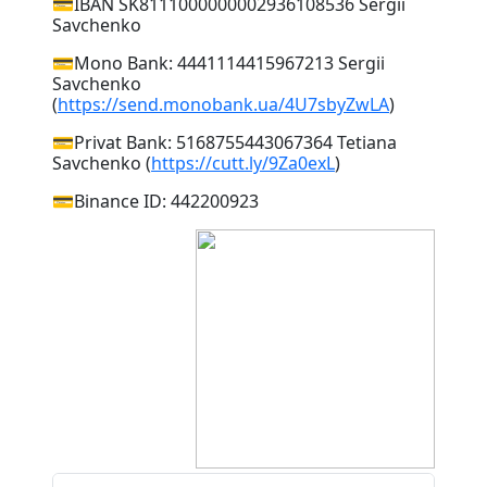
💳IBAN SK8111000000002936108536 Sergii
Savchenko
💳Mono Bank: 4441114415967213 Sergii
Savchenko
(
https://send.monobank.ua/4U7sbyZwLA
)
💳Privat Bank: 5168755443067364 Tetiana
Savchenko (
https://cutt.ly/9Za0exL
)
💳Binance ID: 442200923