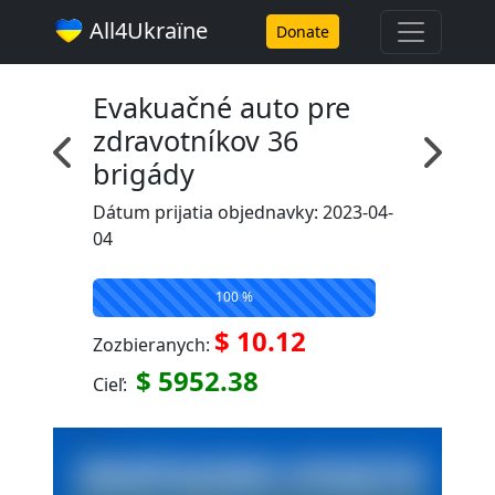
All4Ukraїne
Donate
Evakuačné auto pre
zdravotníkov 36
brigády
Dátum prijatia objednavky: 2023-04-
04
100 %
$ 10.12
Zozbieranych:
$ 5952.38
Cieľ: