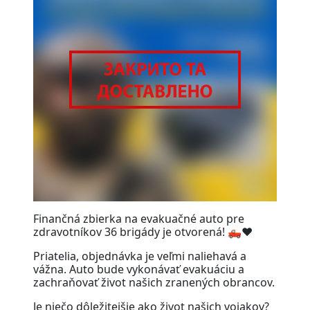
Finančná zbierka na evakuačné auto pre
zdravotníkov 36 brigády je otvorená! 🛻❤️
Priatelia, objednávka je veľmi naliehavá a
vážna. Auto bude vykonávať evakuáciu a
zachraňovať život našich zranených obrancov.
Je niečo dôležitejšie ako život našich vojakov?