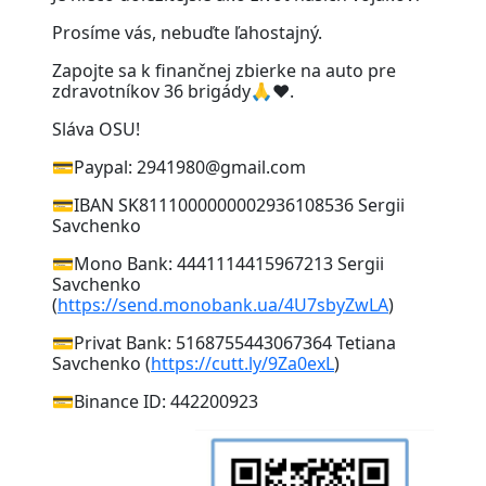
Prosíme vás, nebuďte ľahostajný.
Zapojte sa k finančnej zbierke na auto pre
zdravotníkov 36 brigády🙏❤️.
Sláva OSU!
💳Paypal: 2941980@gmail.com
💳IBAN SK8111000000002936108536 Sergii
Savchenko
💳Mono Bank: 4441114415967213 Sergii
Savchenko
(
https://send.monobank.ua/4U7sbyZwLA
)
💳Privat Bank: 5168755443067364 Tetiana
Savchenko (
https://cutt.ly/9Za0exL
)
💳Binance ID: 442200923