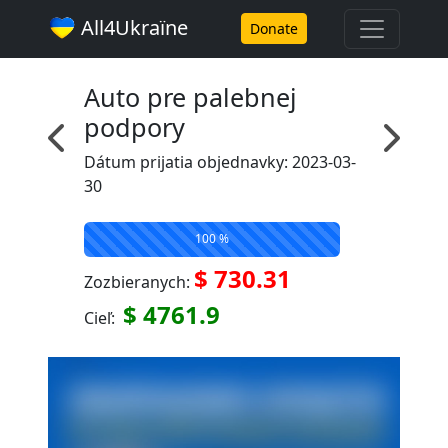
All4Ukraїne
Donate
Auto pre palebnej
podpory
Dátum prijatia objednavky: 2023-03-
30
100 %
$ 730.31
Zozbieranych:
$ 4761.9
Cieľ: