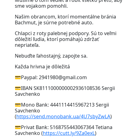
sme vojakom pomohli.
Našim obrancom, ktorí momentálne bránia
Bachmut, je súrne potrebné auto.
Chlapci z roty palebnej podpory. Sú to veľmi
dôležití ľudia, ktorí pomáhajú zdržať
nepriateľa.
Nebuďte ľahostajný, zapojte sa.
Každa hrivna je dôležitá
💳Paypal: 2941980@gmail.com
💳IBAN SK8111000000002936108536 Sergii
Savchenko
💳Mono Bank: 4441114415967213 Sergii
Savchenko
(
https://send.monobank.ua/4U7sbyZwLA
)
💳Privat Bank: 5168755443067364 Tetiana
Savchenko (
https://cutt.ly/9Za0exL
)