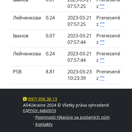
07:57:25
z
""
Лейченкова
0.24
2023-03-21
Prenesené
07:57:25
z
""
Іванов
0.07
2023-03-21
Prenesené
07:57:44
z
""
Лейченкова
0.24
2023-03-21
Prenesené
07:57:44
z
""
PSB
8.81
2023-03-23
Prenesené
10:23:39
z
""
(097) 956 36 13
All4Ukraine 2024 © Všetky práva vyhradené
ЄДРПОУ: 44845019
·
Povinnosti týkajúce sa poslaných súm
·
Kontakty