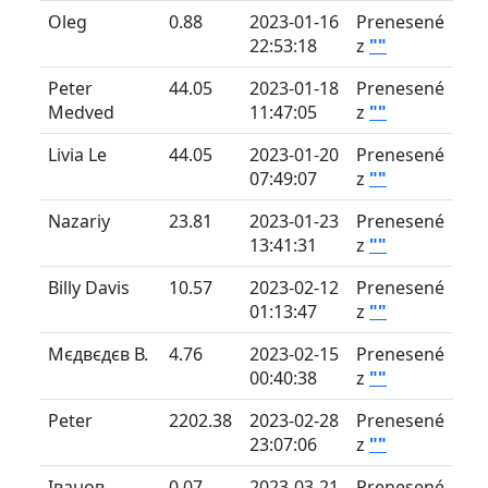
Oleg
0.88
2023-01-16
Prenesené
22:53:18
z
""
Peter
44.05
2023-01-18
Prenesené
Medved
11:47:05
z
""
Livia Le
44.05
2023-01-20
Prenesené
07:49:07
z
""
Nazariy
23.81
2023-01-23
Prenesené
13:41:31
z
""
Billy Davis
10.57
2023-02-12
Prenesené
01:13:47
z
""
Мєдвєдєв В.
4.76
2023-02-15
Prenesené
00:40:38
z
""
Peter
2202.38
2023-02-28
Prenesené
23:07:06
z
""
Іванов
0.07
2023-03-21
Prenesené