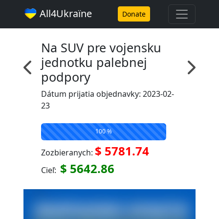
All4Ukraїne
Donate
Na SUV pre vojensku
jednotku palebnej
podpory
Dátum prijatia objednavky: 2023-02-
23
100 %
$ 5781.74
Zozbieranych:
$ 5642.86
Cieľ: