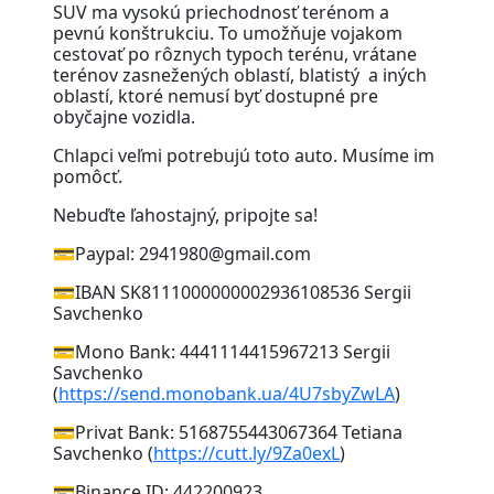
SUV ma vysokú priechodnosť terénom a
pevnú konštrukciu. To umožňuje vojakom
cestovať po rôznych typoch terénu, vrátane
terénov zasnežených oblastí, blatistý a iných
oblastí, ktoré nemusí byť dostupné pre
obyčajne vozidla.
Chlapci veľmi potrebujú toto auto. Musíme im
pomôcť.
Nebuďte ľahostajný, pripojte sa!
💳Paypal: 2941980@gmail.com
💳IBAN SK8111000000002936108536 Sergii
Savchenko
💳Mono Bank: 4441114415967213 Sergii
Savchenko
(
https://send.monobank.ua/4U7sbyZwLA
)
💳Privat Bank: 5168755443067364 Tetiana
Savchenko (
https://cutt.ly/9Za0exL
)
💳Binance ID: 442200923