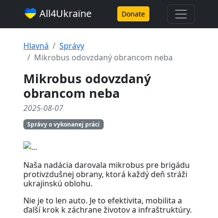
All4Ukraїne
Donate
Hlavná
Správy
Mikrobus odovzdaný obrancom neba
Mikrobus odovzdaný
obrancom neba
2025-08-07
Správy o vykonanej práci
Naša nadácia darovala mikrobus pre brigádu
protivzdušnej obrany, ktorá každý deň stráži
ukrajinskú oblohu.
Nie je to len auto. Je to efektivita, mobilita a
ďalší krok k záchrane životov a infraštruktúry.