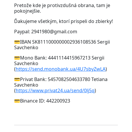
Pretože kde je protivzdušná obrana, tam je
pokojnejšie.
Ďakujeme všetkým, ktorí prispeli do zbierky!
Paypal: 2941980@gmail.com
💳IBAN SK8111000000002936108536 Sergii
Savchenko
💳Mono Bank: 4441114415967213 Sergii
Savchenko
(
https://send.monobank.ua/4U7sbyZwLA
)
💳Privat Bank: 5457082504633780 Tetiana
Savchenko
(
https://www.privat24.ua/send/0lj5q
)
💳Binance ID: 442200923